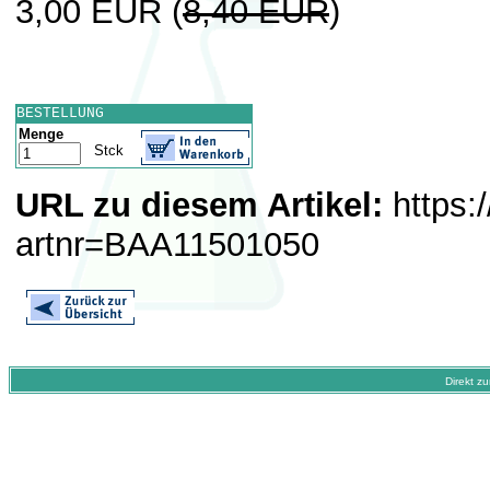
3,00 EUR
(
8,40 EUR
)
BESTELLUNG
Menge
Stck
URL zu diesem Artikel:
https:
artnr=BAA11501050
Direkt z