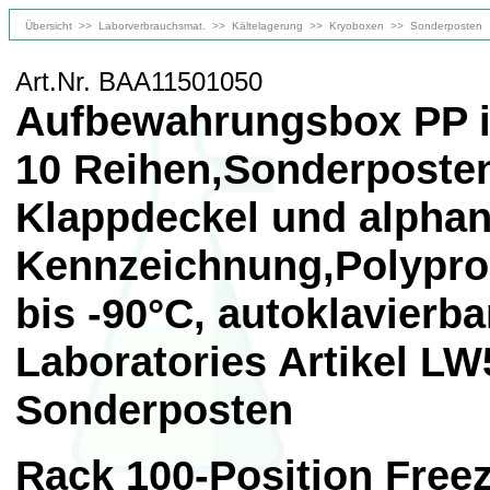
Übersicht
>>
Laborverbrauchsmat.
>>
Kältelagerung
>>
Kryoboxen
>>
Sonderposten
Art.Nr. BAA11501050
Aufbewahrungsbox PP in
10 Reihen,Sonderposte
Klappdeckel und alpha
Kennzeichnung,Polypro
bis -90°C, autoklavierba
Laboratories Artikel LW
Sonderposten
Rack 100-Position Freez