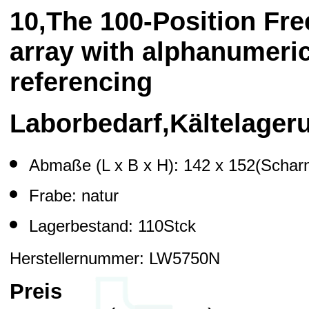
10,The 100-Position Fre
array with alphanumeric
referencing
Laborbedarf,Kältelage
Abmaße (L x B x H): 142 x 152(Schar
Frabe: natur
Lagerbestand: 110Stck
Herstellernummer: LW5750N
Preis