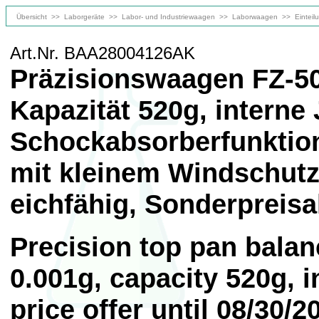
Übersicht
>>
Laborgeräte
>>
Labor- und Industriewaagen
>>
Laborwaagen
>>
Einteil
Art.Nr. BAA28004126AK
Präzisionswaagen FZ-500
Kapazität 520g, interne 
Schockabsorberfunkti
mit kleinem Windschutz,
eichfähig, Sonderpreisa
Precision top pan balan
0.001g, capacity 520g, i
price offer until 08/30/2