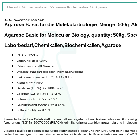
Übersicht
>>
Biochemikalien
>>
weitere Biochemikalien
>>
Agarose
Art.Nr. BAA32001110/0.5AK
Agarose Basic für die Molekularbiologie, Menge: 500g, Ak
Agarose Basic for Molecular Biology, quantity: 500g, Speci
Laborbedarf,Chemikalien,Biochemikalien,Agarose
CAS: 9012-36-6
Lagerung: unter 25°C
Retestperiode: 48 Monate
DNasen/RNasen/Proteasen: nicht nachweisbar
Elektroendoosmose (EEO): 0.14 - 0.16
Klarheit: <= 4 NTU
Gelstärke (1,5 %): >= 1000 g/cm³
Gelpunkt (1,5 %): 34.5 - 37.5°C
Schmezpunkt: 86.5 - 89.5°C
Glührückstand (Asche): <= 0.45 %
Sulfate (SO4): <= 0.1 %
Dieser Artikel ist kein Gefahrstoff und enthält keine gefährlichen Bestandteile oder Stoffe m
Verordnung (EG) Nr. 1907/2006 (REACH) kein Sicherheitsdatenblatt notwendig und in diesem F
Agarose Basic eignet sich ideal für die routinemäßige Trennung von DNA- und RNA-Fragmenten 
selbst bei niedrigen Konzentrationen eine hohe Gelstärke. Bei Konzentrationen von 0,75–2 % 