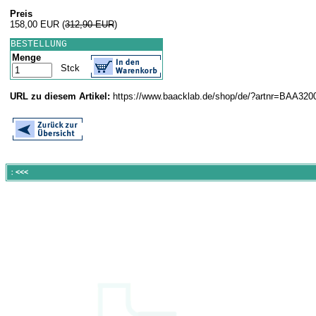
Preis
158,00 EUR
(
312,90 EUR
)
BESTELLUNG
Menge
Stck
URL zu diesem Artikel:
https://www.baacklab.de/shop/de/?artnr=BAA320