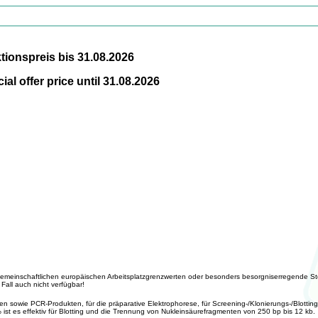
tionspreis bis 31.08.2026
al offer price until 31.08.2026
it gemeinschaftlichen europäischen Arbeitsplatzgrenzwerten oder besonders besorgniserregende Sto
all auch nicht verfügbar!
sowie PCR-Produkten, für die präparative Elektrophorese, für Screening-/Klonierungs-/Blotting-
ist es effektiv für Blotting und die Trennung von Nukleinsäurefragmenten von 250 bp bis 12 kb.