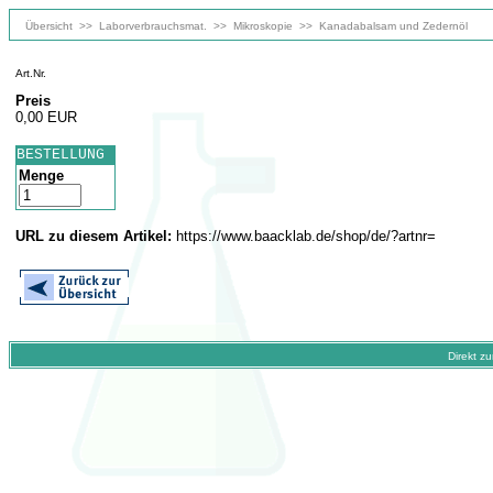
Übersicht
>>
Laborverbrauchsmat.
>>
Mikroskopie
>>
Kanadabalsam und Zedernöl
Art.Nr.
Preis
0,00 EUR
BESTELLUNG
Menge
URL zu diesem Artikel:
https://www.baacklab.de/shop/de/?artnr=
Direkt z