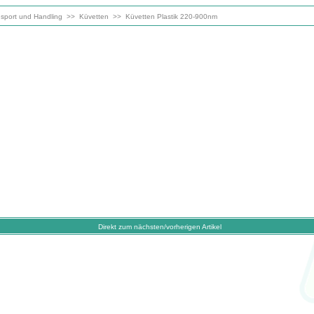
sport und Handling
>>
Küvetten
>>
Küvetten Plastik 220-900nm
Direkt zum nächsten/vorherigen Artikel