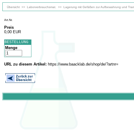
Übersicht
>>
Laborverbrauchsmat.
>>
Lagerung mit Gefäßen zur Aufbewahrung und Tran
Art.Nr.
Preis
0,00 EUR
BESTELLUNG
Menge
URL zu diesem Artikel:
https://www.baacklab.de/shop/de/?artnr=