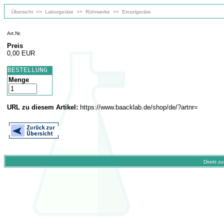
Übersicht
>>
Laborgeräte
>>
Rührwerke
>>
Einzelgeräte
Art.Nr.
Preis
0,00 EUR
BESTELLUNG
Menge
URL zu diesem Artikel:
https://www.baacklab.de/shop/de/?artnr=
Direkt z