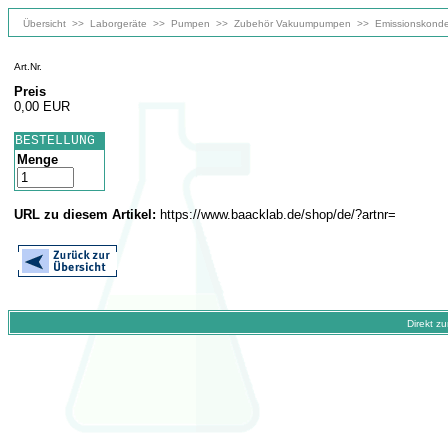
Übersicht
>>
Laborgeräte
>>
Pumpen
>>
Zubehör Vakuumpumpen
>>
Emissionskonde
Art.Nr.
Preis
0,00 EUR
BESTELLUNG
Menge
URL zu diesem Artikel:
https://www.baacklab.de/shop/de/?artnr=
Direkt z