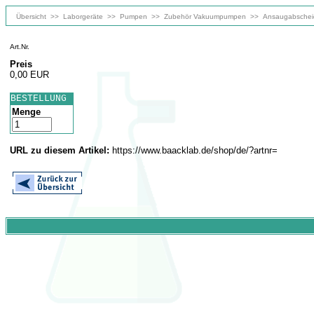
Übersicht
>>
Laborgeräte
>>
Pumpen
>>
Zubehör Vakuumpumpen
>>
Ansaugabschei
Art.Nr.
Preis
0,00 EUR
BESTELLUNG
Menge
URL zu diesem Artikel:
https://www.baacklab.de/shop/de/?artnr=