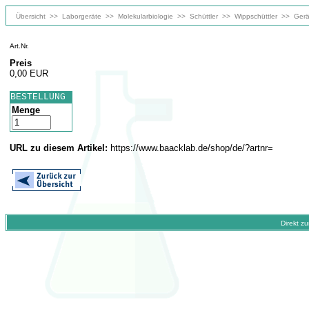
Übersicht
>>
Laborgeräte
>>
Molekularbiologie
>>
Schüttler
>>
Wippschüttler
>>
Gerä
Art.Nr.
Preis
0,00 EUR
BESTELLUNG
Menge
URL zu diesem Artikel:
https://www.baacklab.de/shop/de/?artnr=
Direkt z