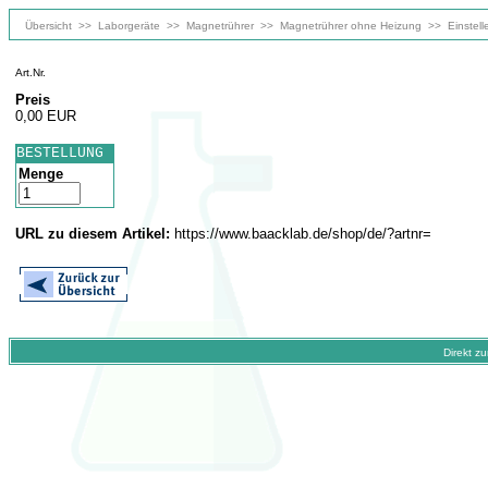
Übersicht
>>
Laborgeräte
>>
Magnetrührer
>>
Magnetrührer ohne Heizung
>>
Einstel
Art.Nr.
Preis
0,00 EUR
BESTELLUNG
Menge
URL zu diesem Artikel:
https://www.baacklab.de/shop/de/?artnr=
Direkt z