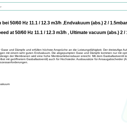
r
50/60 Hz 11.1 / 12.3 m3/h ,Endvakuum (abs.) 2 / 1.5mbar/
t 50/60 Hz 11.1 / 12.3 m3/h , Ultimate vacuum (abs.) 2 / 
r Gase und Dämpfe und erfüllen höchste Ansprüche an die Leistungsfähigkeit. Der dreistufige Auf
ögen mit einem sehr guten Endvakuum. Die abgepumpten Gase und Dämpfe kommen nur mit opt
esign der Membranen wird eine hohe Membranlebensdauer erreicht. Mit dem Gasballastventil is
bst mit geöffnetem Gasballastventil) auch für Hochsieder. Ausbausätze für Ansaugabscheider (
rozessanforderungen.
dvakuum