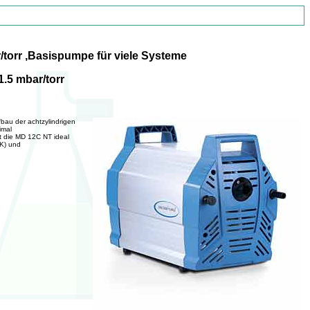
torr ,Basispumpe für viele Systeme
1.5 mbar/torr
bau der achtzylindrigen
imal
t die MD 12C NT ideal
AK) und