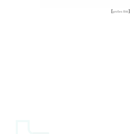
[
]
großes Bild