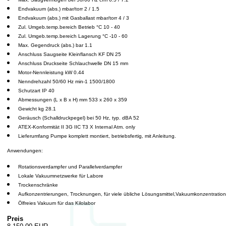
Endvakuum (abs.) mbar/torr 2 / 1.5
Endvakuum (abs.) mit Gasballast mbar/torr 4 / 3
Zul. Umgeb.temp.bereich Betrieb °C 10 - 40
Zul. Umgeb.temp.bereich Lagerung °C -10 - 60
Max. Gegendruck (abs.) bar 1.1
Anschluss Saugseite Kleinflansch KF DN 25
Anschluss Druckseite Schlauchwelle DN 15 mm
Motor-Nennleistung kW 0.44
Nenndrehzahl 50/60 Hz min-1 1500/1800
Schutzart IP 40
Abmessungen (L x B x H) mm 533 x 260 x 359
Gewicht kg 28.1
Geräusch (Schalldruckpegel) bei 50 Hz, typ. dBA 52
ATEX-Konformität II 3G IIC T3 X Internal Atm. only
Lieferumfang Pumpe komplett montiert, betriebsfertig, mit Anleitung.
Anwendungen:
Rotationsverdampfer und Parallelverdampfer
Lokale Vakuumnetzwerke für Labore
Trockenschränke
Aufkonzentrierungen, Trocknungen, für viele übliche Lösungsmittel,Vakuumkonzentration
Ölfreies Vakuum für das Kilolabor
Preis