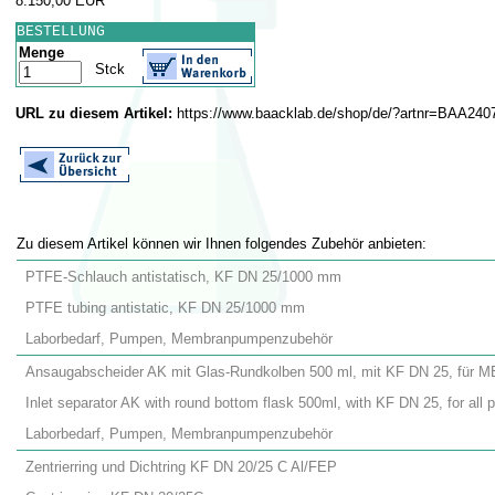
8.150,00 EUR
BESTELLUNG
Menge
Stck
URL zu diesem Artikel:
https://www.baacklab.de/shop/de/?artnr=BAA240
Zu diesem Artikel können wir Ihnen folgendes Zubehör anbieten:
PTFE-Schlauch antistatisch, KF DN 25/1000 mm
PTFE tubing antistatic, KF DN 25/1000 mm
Laborbedarf, Pumpen, Membranpumpenzubehör
Ansaugabscheider AK mit Glas-Rundkolben 500 ml, mit KF DN 25, für 
Inlet separator AK with round bottom flask 500ml, with KF DN 25, for a
Laborbedarf, Pumpen, Membranpumpenzubehör
Zentrierring und Dichtring KF DN 20/25 C Al/FEP