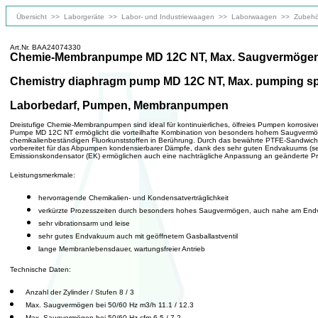
Übersicht
>>
Laborgeräte
>>
Labor- und Industriewaagen
>>
Laborwaagen
>>
Zubehö
Art.Nr. BAA24074330
Chemie-Membranpumpe MD 12C NT, Max. Saugvermögen bei 
Chemistry diaphragm pump MD 12C NT, Max. pumping speed a
Laborbedarf, Pumpen, Membranpumpen
Dreistufige Chemie-Membranpumpen sind ideal für kontinuierliches, ölfreies Pumpen korrosive
Pumpe MD 12C NT ermöglicht die vorteilhafte Kombination von besonders hohem Saugverm
chemikalienbeständigen Fluorkunststoffen in Berührung. Durch das bewährte PTFE-Sandwichd
vorbereitet für das Abpumpen kondensierbarer Dämpfe, dank des sehr guten Endvakuums (sel
Emissionskondensator (EK) ermöglichen auch eine nachträgliche Anpassung an geänderte P
Leistungsmerkmale:
hervorragende Chemikalien- und Kondensatverträglichkeit
verkürzte Prozesszeiten durch besonders hohes Saugvermögen, auch nahe am En
sehr vibrationsarm und leise
sehr gutes Endvakuum auch mit geöffnetem Gasballastventil
lange Membranlebensdauer, wartungsfreier Antrieb
Technische Daten:
Anzahl der Zylinder / Stufen 8 / 3
Max. Saugvermögen bei 50/60 Hz m3/h 11.1 / 12.3
Max. Saugvermögen bei 50/60 Hz cfm 6.5 / 7.2