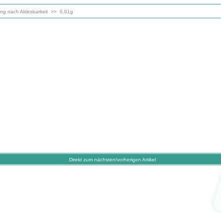
ung nach Ablesbarkeit
>>
0.01g
Direkt zum nächsten/vorherigen Artikel