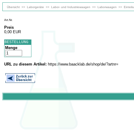
Übersicht
>>
Laborgeräte
>>
Labor- und Industriewaagen
>>
Laborwaagen
>>
Einteil
Art.Nr.
Preis
0,00 EUR
BESTELLUNG
Menge
URL zu diesem Artikel:
https://www.baacklab.de/shop/de/?artnr=