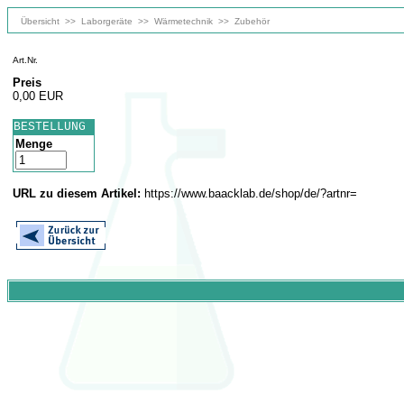
Übersicht
>>
Laborgeräte
>>
Wärmetechnik
>>
Zubehör
Art.Nr.
Preis
0,00 EUR
BESTELLUNG
Menge
URL zu diesem Artikel:
https://www.baacklab.de/shop/de/?artnr=