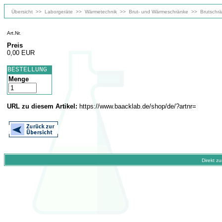
Übersicht
>>
Laborgeräte
>>
Wärmetechnik
>>
Brut- und Wärmeschränke
>>
Brutschr
Art.Nr.
Preis
0,00 EUR
BESTELLUNG
Menge
URL zu diesem Artikel:
https://www.baacklab.de/shop/de/?artnr=
Direkt z