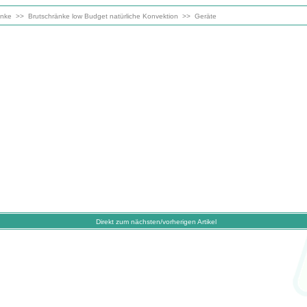
änke
>>
Brutschränke low Budget natürliche Konvektion
>>
Geräte
Direkt zum nächsten/vorherigen Artikel