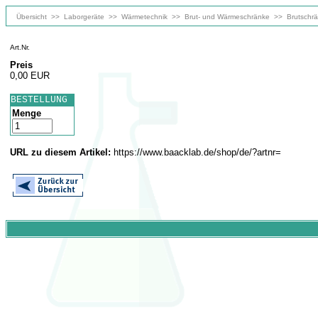
Übersicht
>>
Laborgeräte
>>
Wärmetechnik
>>
Brut- und Wärmeschränke
>>
Brutschr
Art.Nr.
Preis
0,00 EUR
BESTELLUNG
Menge
URL zu diesem Artikel:
https://www.baacklab.de/shop/de/?artnr=