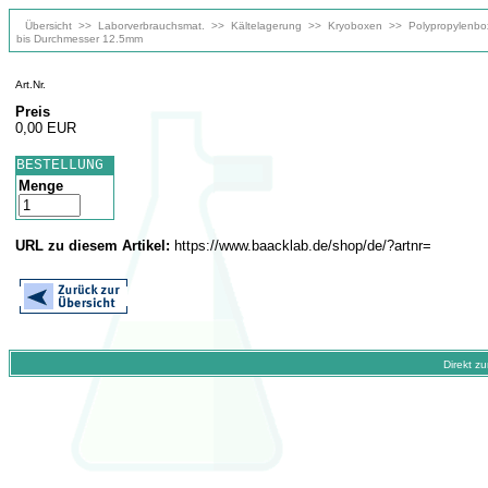
Übersicht
>>
Laborverbrauchsmat.
>>
Kältelagerung
>>
Kryoboxen
>>
Polypropylenbo
bis Durchmesser 12.5mm
Art.Nr.
Preis
0,00 EUR
BESTELLUNG
Menge
URL zu diesem Artikel:
https://www.baacklab.de/shop/de/?artnr=
Direkt z