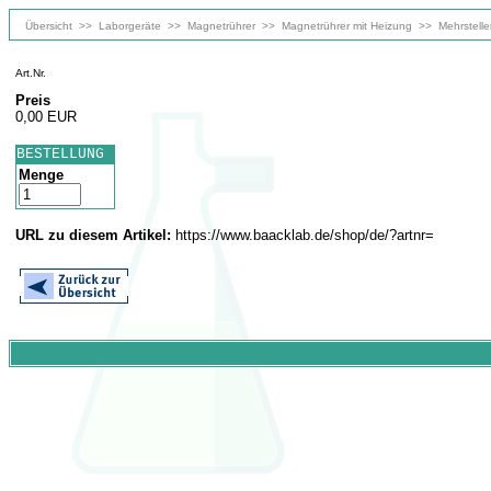
Übersicht
>>
Laborgeräte
>>
Magnetrührer
>>
Magnetrührer mit Heizung
>>
Mehrstell
Art.Nr.
Preis
0,00 EUR
BESTELLUNG
Menge
URL zu diesem Artikel:
https://www.baacklab.de/shop/de/?artnr=