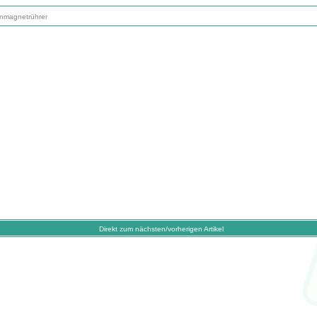
enmagnetrührer
Direkt zum nächsten/vorherigen Artikel