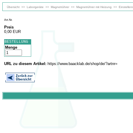
Übersicht
>>
Laborgeräte
>>
Magnetrührer
>>
Magnetrührer mit Heizung
>>
Einstelle
Art.Nr.
Preis
0,00 EUR
BESTELLUNG
Menge
URL zu diesem Artikel:
https://www.baacklab.de/shop/de/?artnr=