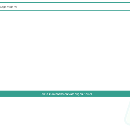
nmagnetrührer
Direkt zum nächsten/vorherigen Artikel