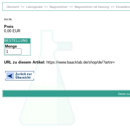
Übersicht
>>
Laborgeräte
>>
Magnetrührer
>>
Magnetrührer mit Heizung
>>
Einstelle
Art.Nr.
Preis
0,00 EUR
BESTELLUNG
Menge
URL zu diesem Artikel:
https://www.baacklab.de/shop/de/?artnr=
Direkt z