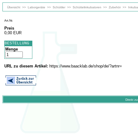
Übersicht
>>
Laborgeräte
>>
Schüttler
>>
Schüttelinkubatoren
>>
Zubehör
>>
Inkuba
Art.Nr.
Preis
0,00 EUR
BESTELLUNG
Menge
URL zu diesem Artikel:
https://www.baacklab.de/shop/de/?artnr=
Direkt z