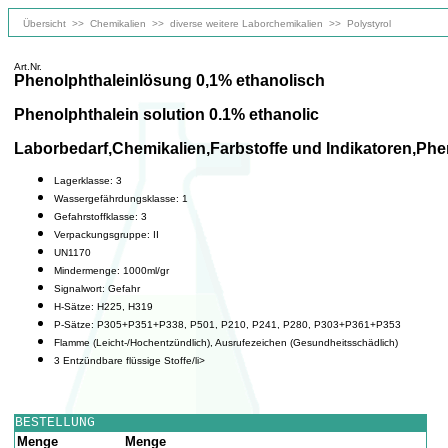
Übersicht
>>
Chemikalien
>>
diverse weitere Laborchemikalien
>>
Polystyrol
Art.Nr.
Phenolphthaleinlösung 0,1% ethanolisch
Phenolphthalein solution 0.1% ethanolic
Laborbedarf,Chemikalien,Farbstoffe und Indikatoren,Phe
Lagerklasse: 3
Wassergefährdungsklasse: 1
Gefahrstoffklasse: 3
Verpackungsgruppe: II
UN1170
Mindermenge: 1000ml/gr
Signalwort: Gefahr
H-Sätze: H225, H319
P-Sätze: P305+P351+P338, P501, P210, P241, P280, P303+P361+P353
Flamme (Leicht-/Hochentzündlich), Ausrufezeichen (Gesundheitsschädlich)
3 Entzündbare flüssige Stoffe/li>
BESTELLUNG
Menge
Menge