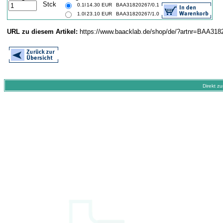
Stck
0.1l
14.30 EUR
BAA31820267/0.1
1.0l
23.10 EUR
BAA31820267/1.0
URL zu diesem Artikel:
https://www.baacklab.de/shop/de/?artnr=BAA318
Direkt z