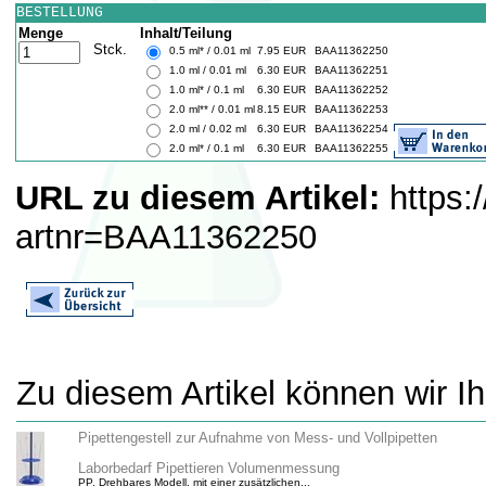
BESTELLUNG
Menge
Inhalt/Teilung
Stck.
0.5 ml* / 0.01 ml
7.95 EUR
BAA11362250
1.0 ml / 0.01 ml
6.30 EUR
BAA11362251
1.0 ml* / 0.1 ml
6.30 EUR
BAA11362252
2.0 ml** / 0.01 ml
8.15 EUR
BAA11362253
2.0 ml / 0.02 ml
6.30 EUR
BAA11362254
2.0 ml* / 0.1 ml
6.30 EUR
BAA11362255
URL zu diesem Artikel:
https:
artnr=BAA11362250
Zu diesem Artikel können wir I
Pipettengestell zur Aufnahme von Mess- und Vollpipetten
Laborbedarf Pipettieren Volumenmessung
PP. Drehbares Modell, mit einer zusätzlichen...