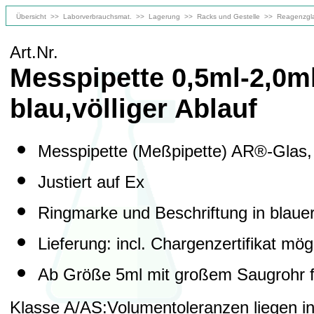
Übersicht
>>
Laborverbrauchsmat.
>>
Lagerung
>>
Racks und Gestelle
>>
Reagenzgla
Art.Nr.
Messpipette 0,5ml-2,0m
blau,völliger Ablauf
Messpipette (Meßpipette) AR®-Glas
Justiert auf Ex
Ringmarke und Beschriftung in blaue
Lieferung: incl. Chargenzertifikat mög
Ab Größe 5ml mit großem Saugrohr f
Klasse A/AS:Volumentoleranzen liegen i