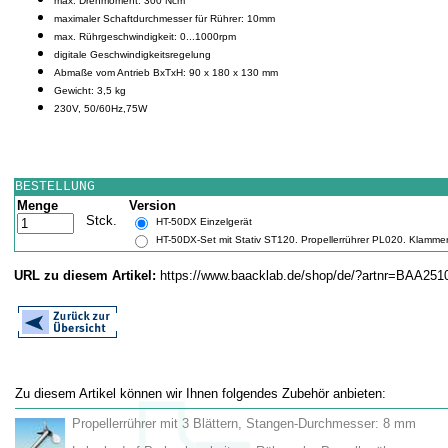
max. Drehmoment: 300 Ncm
maximaler Schaftdurchmesser für Rührer: 10mm
max. Rührgeschwindigkeit: 0...1000rpm
digitale Geschwindigkeitsregelung
Abmaße vom Antrieb BxTxH: 90 x 180 x 130 mm
Gewicht: 3,5 kg
230V, 50/60Hz,75W
BESTELLUNG
Menge
Version
Stck.
HT-50DX Einzelgerät
HT-50DX-Set mit Stativ ST120. Propellerrührer PL020. Klamme
URL zu diesem Artikel:
https://www.baacklab.de/shop/de/?artnr=BAA251
Zu diesem Artikel können wir Ihnen folgendes Zubehör anbieten:
Propellerrührer mit 3 Blättern, Stangen-Durchmesser: 8 mm