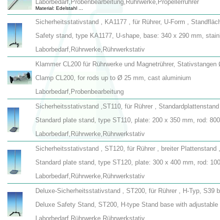
Laborbedarf,Probenbearbeitung,Rührwerke,Propellerrührer
Material: Edelstahl ...
Sicherheitsstativstand , KA1177 , für Rührer, U-Form , Standf
Safety stand, type KA1177, U-shape, base: 340 x 290 mm, stain
Laborbedarf,Rührwerke,Rührwerkstativ
Klammer CL200 für Rührwerke und Magnetrührer, Stativstangen
Clamp CL200, for rods up to Ø 25 mm, cast aluminium
Laborbedarf,Probenbearbeitung
Sicherheitsstativstand ,ST110, für Rührer , Standardplattensta
Standard plate stand, type ST110, plate: 200 x 350 mm, rod: 8
Laborbedarf,Rührwerke,Rührwerkstativ
Sicherheitsstativstand , ST120, für Rührer , breiter Plattensta
Standard plate stand, type ST120, plate: 300 x 400 mm, rod: 1
Laborbedarf,Rührwerke,Rührwerkstativ
Deluxe-Sicherheitsstativstand , ST200, für Rührer , H-Typ, S39
Deluxe Safety Stand, ST200, H-type Stand base with adjustabl
Laborbedarf,Rührwerke,Rührwerkstativ