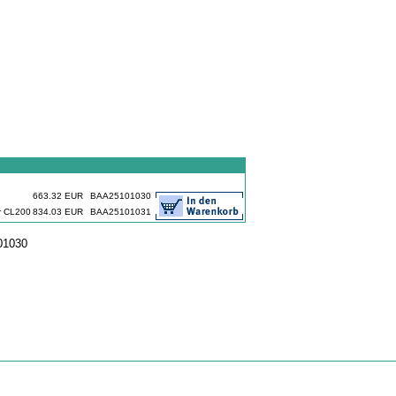
663.32 EUR
BAA25101030
r CL200
834.03 EUR
BAA25101031
01030