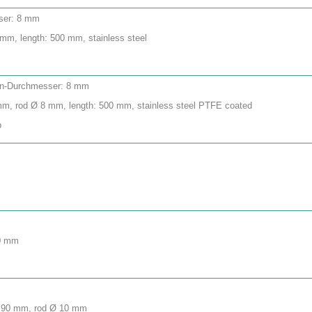
sser: 8 mm
 mm, length: 500 mm, stainless steel
ngen-Durchmesser: 8 mm
70 mm, rod Ø 8 mm, length: 500 mm, stainless steel PTFE coated
p
10 mm
e Ø 90 mm, rod Ø 10 mm