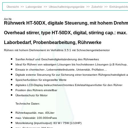
Übersicht
>>
Laborgeräte
>>
Ultraschallreinigungsgeräte
>>
Zubehör
>>
Einhängekörb
Art.Nr.
Rührwerk HT-50DX, digitale Steuerung, mit hohem Drehmo
Overhead stirrer, type HT-50DX, digital, stirring cap.: ma
Laborbedarf, Probenbearbeitung, Rührwerke
Rühren mit hohem Drehmoment im Verhältnis 3.5:1 mit Schneckengetriebemotor
Sanfter Anlauf und Geschwindigkeitsänderung des Rührwerkes
Ideal für Rühren von wässrigen Lösungen bis hochviskosen Lösungen (z.B Ketchup, 
Einsatz in chemischer-, Lebensmittelindustrie, Universität, Prüflabor....
Digitale externe Steuerung für zur Sicherung einer konstanten Rührgeschwindigkeit 
Speicherfunktion für eingestellte Werte
digitales LCD-Display beleuchtetverchromtes Edelstahlspannfutter für den Rührer
Position des Rührers einstellbar
Überlastschutz für Motor
Technische Daten:
Rührerkapazität. max. 40Liter
max- Viskosität: 100.000mPass
Motorleistung (input/output): 83 W / 75W (1/10HP)