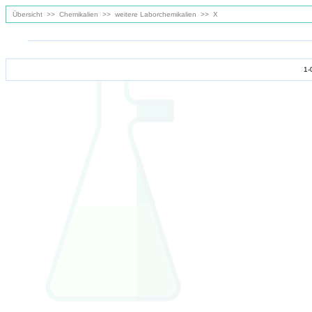
Übersicht
>>
Chemikalien
>>
weitere Laborchemikalien
>>
X
1-