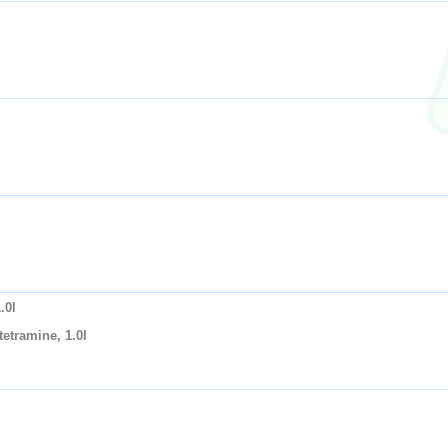
.0l
etramine, 1.0l