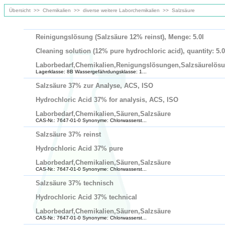
Übersicht
>>
Chemikalien
>>
diverse weitere Laborchemikalien
>>
Salzsäure
Reinigungslösung (Salzsäure 12% reinst), Menge: 5.0l
Cleaning solution (12% pure hydrochloric acid), quantity: 5.0
Laborbedarf,Chemikalien,Renigungslösungen,Salzsäurelös
Lagerklasse: 8B Wassergefährdungsklasse: 1...
Salzsäure 37% zur Analyse, ACS, ISO
Hydrochloric Acid 37% for analysis, ACS, ISO
Laborbedarf,Chemikalien,Säuren,Salzsäure
CAS-Nr.: 7647-01-0 Synonyme: Chlorwasserst...
Salzsäure 37% reinst
Hydrochloric Acid 37% pure
Laborbedarf,Chemikalien,Säuren,Salzsäure
CAS-Nr.: 7647-01-0 Synonyme: Chlorwasserst...
Salzsäure 37% technisch
Hydrochloric Acid 37% technical
Laborbedarf,Chemikalien,Säuren,Salzsäure
CAS-Nr.: 7647-01-0 Synonyme: Chlorwasserst...