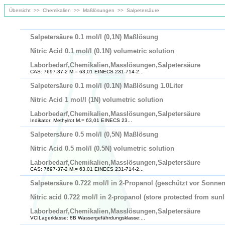
Übersicht
>>
Chemikalien
>>
Maßlösungen
>>
Salpetersäure
Salpetersäure 0.1 mol/l (0,1N) Maßlösung
Nitric Acid 0.1 mol/l (0.1N) volumetric solution
Laborbedarf,Chemikalien,Masslösungen,Salpetersäure
CAS: 7697-37-2 M.= 63,01 EINECS 231-714-2...
Salpetersäure 0.1 mol/l (0.1N) Maßlösung 1.0Liter
Nitric Acid 1 mol/l (1N) volumetric solution
Laborbedarf,Chemikalien,Masslösungen,Salpetersäure
Indikator: Methylrot M.= 63,01 EINECS 23...
Salpetersäure 0.5 mol/l (0,5N) Maßlösung
Nitric Acid 0.5 mol/l (0.5N) volumetric solution
Laborbedarf,Chemikalien,Masslösungen,Salpetersäure
CAS: 7697-37-2 M.= 63,01 EINECS 231-714-2...
Salpetersäure 0.722 mol/l in 2-Propanol (geschützt vor Sonnen
Nitric acid 0.722 mol/l in 2-propanol (store protected from sunl
Laborbedarf,Chemikalien,Masslösungen,Salpetersäure
VCILagerklasse: 8B Wassergefährdungsklasse:...