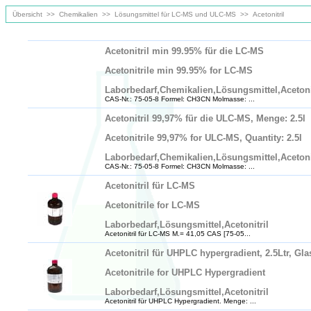
Übersicht
>>
Chemikalien
>>
Lösungsmittel für LC-MS und ULC-MS
>>
Acetonitril
Acetonitril min 99.95% für die LC-MS
Acetonitrile min 99.95% for LC-MS
Laborbedarf,Chemikalien,Lösungsmittel,Acetoni
CAS-Nr.: 75-05-8 Formel: CH3CN Molmasse: ...
Acetonitril 99,97% für die ULC-MS, Menge: 2.5l
Acetonitrile 99,97% for ULC-MS, Quantity: 2.5l
Laborbedarf,Chemikalien,Lösungsmittel,Acetoni
CAS-Nr.: 75-05-8 Formel: CH3CN Molmasse: ...
Acetonitril für LC-MS
Acetonitrile for LC-MS
Laborbedarf,Lösungsmittel,Acetonitril
Acetonitril für LC-MS M.= 41,05 CAS [75-05...
Acetonitril für UHPLC hypergradient, 2.5Ltr, Gla
Acetonitrile for UHPLC Hypergradient
Laborbedarf,Lösungsmittel,Acetonitril
Acetonitril für UHPLC Hypergradient. Menge: ...