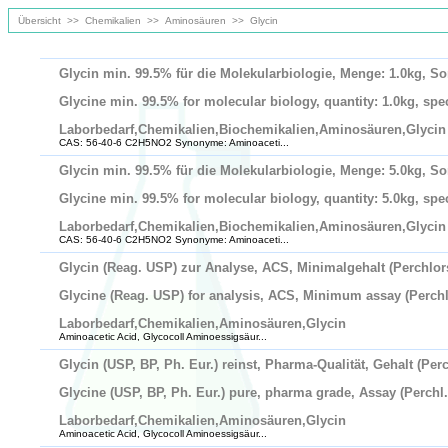
Übersicht
>>
Chemikalien
>>
Aminosäuren
>>
Glycin
Glycin min. 99.5% für die Molekularbiologie, Menge: 1.0kg, So
Glycine min. 99.5% for molecular biology, quantity: 1.0kg, speci
Laborbedarf,Chemikalien,Biochemikalien,Aminosäuren,Glycin
CAS: 56-40-6 C2H5NO2 Synonyme: Aminoaceti...
Glycin min. 99.5% für die Molekularbiologie, Menge: 5.0kg, So
Glycine min. 99.5% for molecular biology, quantity: 5.0kg, speci
Laborbedarf,Chemikalien,Biochemikalien,Aminosäuren,Glycin
CAS: 56-40-6 C2H5NO2 Synonyme: Aminoaceti...
Glycin (Reag. USP) zur Analyse, ACS, Minimalgehalt (Perchlor
Glycine (Reag. USP) for analysis, ACS, Minimum assay (Perchl
Laborbedarf,Chemikalien,Aminosäuren,Glycin
Aminoacetic Acid, Glycocoll Aminoessigsäur...
Glycin (USP, BP, Ph. Eur.) reinst, Pharma-Qualität, Gehalt (Perc
Glycine (USP, BP, Ph. Eur.) pure, pharma grade, Assay (Perchl. 
Laborbedarf,Chemikalien,Aminosäuren,Glycin
Aminoacetic Acid, Glycocoll Aminoessigsäur...