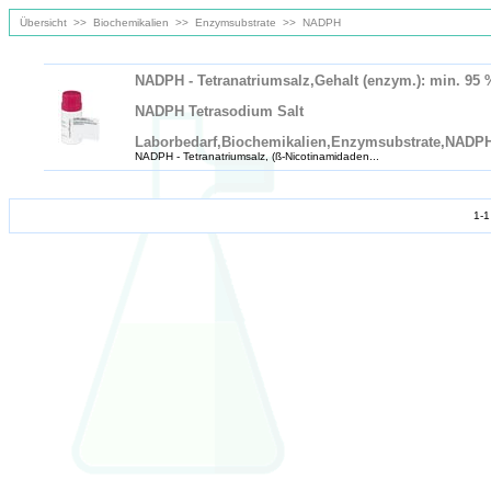
Übersicht
>>
Biochemikalien
>>
Enzymsubstrate
>>
NADPH
NADPH - Tetranatriumsalz,Gehalt (enzym.): min. 95 
NADPH Tetrasodium Salt
Laborbedarf,Biochemikalien,Enzymsubstrate,NADPH 
NADPH - Tetranatriumsalz, (ß-Nicotinamidaden...
1-1