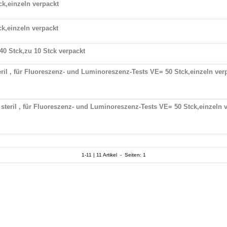
tck,einzeln verpackt
ck,einzeln verpackt
=40 Stck,zu 10 Stck verpackt
steril , für Fluoreszenz- und Luminoreszenz-Tests VE= 50 Stck,einzeln ver
z, steril , für Fluoreszenz- und Luminoreszenz-Tests VE= 50 Stck,einzeln
1-11 | 11 Artikel - Seiten: 1