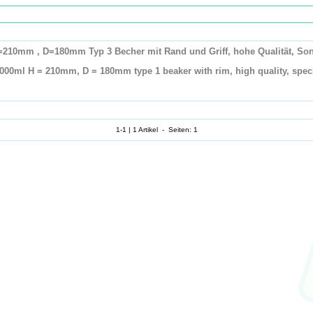
210mm , D=180mm Typ 3 Becher mit Rand und Griff, hohe Qualität, Sond
00ml H = 210mm, D = 180mm type 1 beaker with rim, high quality, special
1-1 | 1 Artikel - Seiten: 1