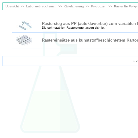
Übersicht
>>
Laborverbrauchsmat.
>>
Kältelagerung
>>
Kryoboxen
>>
Raster für Poly
Rastersteg aus PP (autoklavierbar) zum variablen
Die sehr stabilen Rasterstege lassen sich je...
Rastereinsätze aus kunststoffbeschichtetem Karton
1-2