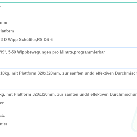
e
68mm
latform
,3-D-Wipp-Schüttler,RS-DS 6
-6°/9°, 5-50 Wippbewegungen pro Minute,programmierbar
t 10kg, mit Plattform 320x320mm, zur sanften undd effektiven Durchmis
 5kg, mit Plattform 320x320mm, zur sanften undd effektiven Durchmisch
er
atz
tler