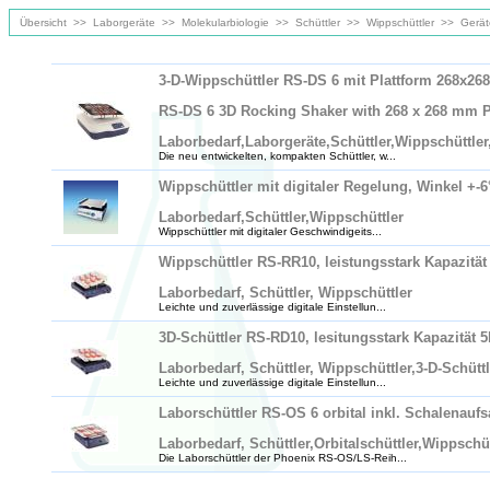
Übersicht
>>
Laborgeräte
>>
Molekularbiologie
>>
Schüttler
>>
Wippschüttler
>>
Gerät
3-D-Wippschüttler RS-DS 6 mit Plattform 268x2
RS-DS 6 3D Rocking Shaker with 268 x 268 mm P
Laborbedarf,Laborgeräte,Schüttler,Wippschüttler
Die neu entwickelten, kompakten Schüttler, w...
Wippschüttler mit digitaler Regelung, Winkel +
Laborbedarf,Schüttler,Wippschüttler
Wippschüttler mit digitaler Geschwindigeits...
Wippschüttler RS-RR10, leistungsstark Kapazitä
Laborbedarf, Schüttler, Wippschüttler
Leichte und zuverlässige digitale Einstellun...
3D-Schüttler RS-RD10, lesitungsstark Kapazität
Laborbedarf, Schüttler, Wippschüttler,3-D-Schüttl
Leichte und zuverlässige digitale Einstellun...
Laborschüttler RS-OS 6 orbital inkl. Schalenaufs
Laborbedarf, Schüttler,Orbitalschüttler,Wippschüt
Die Laborschüttler der Phoenix RS-OS/LS-Reih...