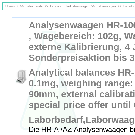
Übersicht
>>
Laborgeräte
>>
Labor- und Industriewaagen
>>
Laborwaagen
>>
Einteilu
Analysenwaagen HR-100
, Wägebereich: 102g, W
externe Kalibrierung, 4 
Sonderpreisaktion bis 3
Analytical balances HR-
0.1mg, weighing range: 
90mm, external calibrat
special price offer until
Laborbedarf,Laborwaa
Die HR-A /AZ Analysenwaagen bi