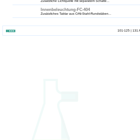
Zusätzliche Lichtquelle mit separatem Schalte...
Innenbeleuchtung-FC-404
Zusätzliches Tablar aus CrNi-Stahl-Rundstäben...
101-125 | 131 A