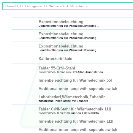
Übersicht
>>
Laborgeräte
>>
Wärmetechnik
>>
Zubehör
Expositionsbeleuchtung
Leuchtstoffröhren zur Pflanzenkultivierung...
Expositionsbeleuchtung
Leuchtstoffröhren zur Pflanzenkultivierung...
Expositionsbeleuchtung
Leuchtstoffröhren zur Pflanzenkultivierung...
Kalibrierzertifikate
Tablar 55-CrNi-Stahl
Zusätzliches Tablar aus CrNi-Stahl-Rundstäben...
Innenbeleuchtung für Wärmetechnik 55l
Additional inner lamp with seperate switch
Laborbedarf,Wärmetechnik,Zubehör
zusätzliche Innenlampe mit Schalter ...
Tablar CrNi-Stahl für Wärmetechnik 111l
Zusätzliches Tablett mit runden Edelstahlsta...
Innenbeleuchtung für Wärmetechnik 111l
Additional inner lamp with seperate switch