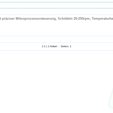
t präziser Mikroprozessorsteuerung, Schütteln 20-250rpm, Temperaturbe
1-1 | 1 Artikel - Seiten: 1