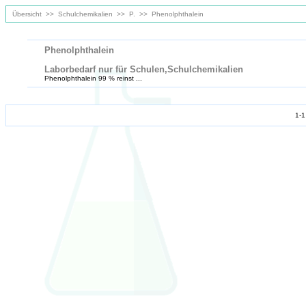
Übersicht
>>
Schulchemikalien
>>
P.
>>
Phenolphthalein
Phenolphthalein
Laborbedarf nur für Schulen,Schulchemikalien
Phenolphthalein 99 % reinst ...
1-1