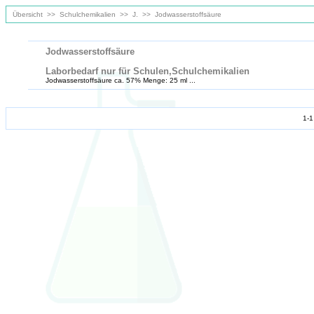
Übersicht
>>
Schulchemikalien
>>
J.
>>
Jodwasserstoffsäure
Jodwasserstoffsäure
Laborbedarf nur für Schulen,Schulchemikalien
Jodwasserstoffsäure ca. 57% Menge: 25 ml ...
1-1